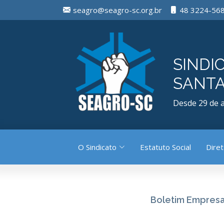
seagro@seagro-sc.org.br
48 3224-56
SINDI
SANTA
Desde 29 de a
O Sindicato
Estatuto Social
Diret
Boletim Empresa