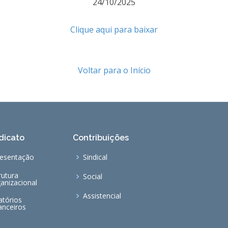
24/10/2025
Clique aqui para baixar
Voltar para o Início
dicato
Contribuições
esentação
Sindical
rutura
Social
anizacional
Assistencial
atórios
anceiros